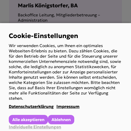
Marlis Königstorfer, BA
Backoffice Leitung, Mitgliederbetreuung –
Administration
Cookie-Einstellungen
Use
Wir verwenden Cookies, um Ihnen ein optimales
of
Webseiten-Erlebnis zu bieten. Dazu zählen Cookies, die
personal
für den Betrieb der Seite und für die Steuerung unserer
kommerziellen Unternehmensziele notwendig sind, sowie
data
solche, die lediglich zu anonymen Statistikzwecken, für
and
Komforteinstellungen oder zur Anzeige personalisierter
Inhalte genutzt werden. Sie können selbst entscheiden,
cookies
welche Kategorien Sie zulassen möchten. Bitte beachten
Mag. iur. Günter Schmid
Sie, dass auf Basis Ihrer Einstellungen womöglich nicht
mehr alle Funktionalitäten der Seite zur Verfügung
Mitgliederbetreuung Sozialrecht
stehen.
Datenschutzerklärung
Impressum
Alle akzeptieren
Ablehnen
Individuelle Einstellungen