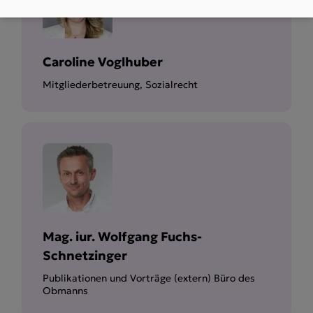
Caroline Voglhuber
Mitgliederbetreuung, Sozialrecht
Mag. iur. Wolfgang Fuchs-
Schnetzinger
Publikationen und Vorträge (extern) Büro des
Obmanns