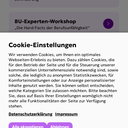
BU-Experten-Workshop
„Die Hard-Facts der Berufsunfähigkeit“
Cookie-Einstellungen
Use
Ablehnung von Therapien und
Wir verwenden Cookies, um Ihnen ein optimales
of
Medikamenten
Webseiten-Erlebnis zu bieten. Dazu zählen Cookies, die
personal
bei den unterschiedlichen
für den Betrieb der Seite und für die Steuerung unserer
Sozialversicherungsträgern
kommerziellen Unternehmensziele notwendig sind, sowie
data
solche, die lediglich zu anonymen Statistikzwecken, für
and
Komforteinstellungen oder zur Anzeige personalisierter
Inhalte genutzt werden. Sie können selbst entscheiden,
cookies
welche Kategorien Sie zulassen möchten. Bitte beachten
Der Behindertenpass und
Sie, dass auf Basis Ihrer Einstellungen womöglich nicht
dessen Zusatzeintragungen
mehr alle Funktionalitäten der Seite zur Verfügung
stehen.
Datenschutzerklärung
Impressum
Erst krank, dann Berufsunfähig
Alle akzeptieren
Ablehnen