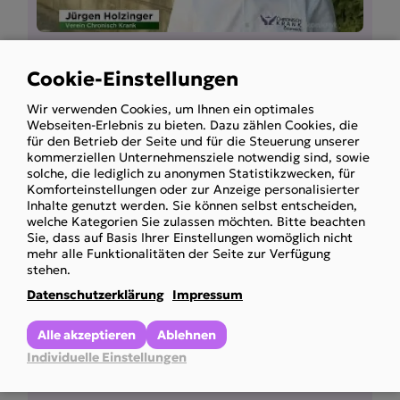
Inkontinenzmaterial wird gekürzt?
Cookie-Einstellungen
Use
ORF konkret-Beitrag
Wir verwenden Cookies, um Ihnen ein optimales
of
Obmann Holzinger im Interview
Webseiten-Erlebnis zu bieten. Dazu zählen Cookies, die
personal
für den Betrieb der Seite und für die Steuerung unserer
Mehr anzeigen
kommerziellen Unternehmensziele notwendig sind, sowie
data
solche, die lediglich zu anonymen Statistikzwecken, für
and
Komforteinstellungen oder zur Anzeige personalisierter
Inhalte genutzt werden. Sie können selbst entscheiden,
cookies
welche Kategorien Sie zulassen möchten. Bitte beachten
Sie, dass auf Basis Ihrer Einstellungen womöglich nicht
mehr alle Funktionalitäten der Seite zur Verfügung
stehen.
Datenschutzerklärung
Impressum
Alle akzeptieren
Ablehnen
Individuelle Einstellungen