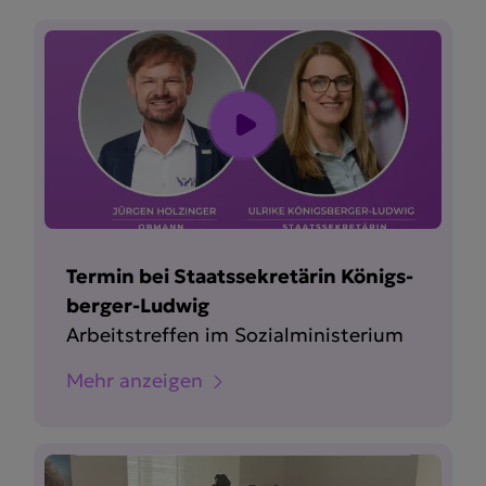
Termin bei Staats­se­kre­tärin Königs­
berger-Ludwig
Arbeits­treffen im Sozial­mi­nis­terium
Mehr anzeigen