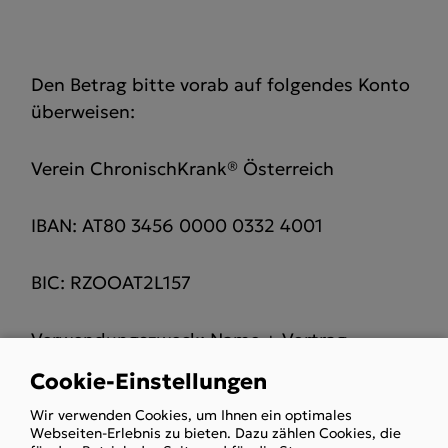
Den Betrag bitte vorab auf folgendes Konto
überweisen:
Verein ChronischKrank® Österreich
IBAN: AT80 3456 0000 0332 4001
BIC: RZOOAT2L157
Verwendungszweck: Name + Vortrag
Unterstützungsmöglichkeiten
Cookie-Einstellungen
Use
Wir verwenden Cookies, um Ihnen ein optimales
of
Webseiten-Erlebnis zu bieten. Dazu zählen Cookies, die
Preis für Mitglieder:
personal