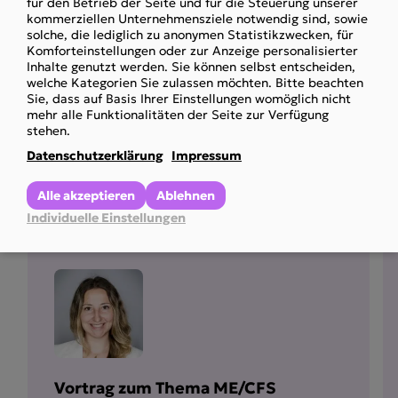
für den Betrieb der Seite und für die Steuerung unserer
15,00 €
kommerziellen Unternehmensziele notwendig sind, sowie
data
solche, die lediglich zu anonymen Statistikzwecken, für
and
Komforteinstellungen oder zur Anzeige personalisierter
ohne Mitgliedschaft: 30,00 €
Inhalte genutzt werden. Sie können selbst entscheiden,
cookies
welche Kategorien Sie zulassen möchten. Bitte beachten
Sie, dass auf Basis Ihrer Einstellungen womöglich nicht
mehr alle Funktionalitäten der Seite zur Verfügung
stehen.
Datenschutzerklärung
Impressum
Weitere Veran­stal­
tungen
Alle akzeptieren
Ablehnen
Individuelle Einstellungen
Vortrag zum Thema ME/CFS