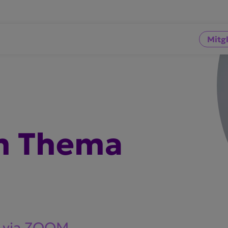
Mitg
m Thema
e via ZOOM