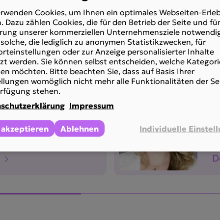
erwenden Cookies, um Ihnen ein optimales Webseiten-Erleb
. Dazu zählen Cookies, die für den Betrieb der Seite und für
stal­tungen
onal
rung unserer kommerziellen Unternehmensziele notwendig
solche, die lediglich zu anonymen Statistikzwecken, für
rteinstellungen oder zur Anzeige personalisierter Inhalte
zt werden. Sie können selbst entscheiden, welche Kategori
en möchten. Bitte beachten Sie, dass auf Basis Ihrer
ies
ellungen womöglich nicht mehr alle Funktionalitäten der Se
 nicht mehr
V
erfügung stehen.
as du zur
B
schutzerklärung
Impressum
eit wissen musst
1
:00
O
 akzeptieren
Ablehnen
Individuelle Einstel
M
n
D