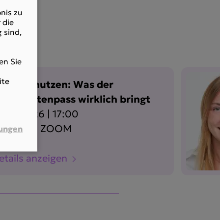
nis zu
 die
 sind,
en Sie
ite
orteile nutzen: Was der
ehindertenpass wirklich bringt
2.08.2026 | 17:00
nline via ZOOM
lungen
etails anzeigen