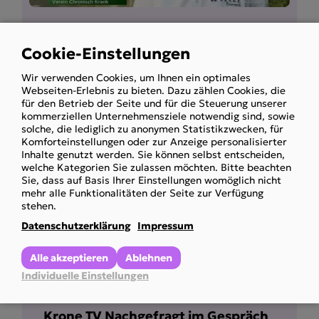
Inkontinenzmaterial wird gekürzt?
Cookie-Einstellungen
ORF konkret-Beitrag
Use
Obmann Holzinger im Interview
Wir verwenden Cookies, um Ihnen ein optimales
of
Webseiten-Erlebnis zu bieten. Dazu zählen Cookies, die
personal
für den Betrieb der Seite und für die Steuerung unserer
Mehr anzeigen
kommerziellen Unternehmensziele notwendig sind, sowie
data
solche, die lediglich zu anonymen Statistikzwecken, für
and
Komforteinstellungen oder zur Anzeige personalisierter
Inhalte genutzt werden. Sie können selbst entscheiden,
cookies
welche Kategorien Sie zulassen möchten. Bitte beachten
Sie, dass auf Basis Ihrer Einstellungen womöglich nicht
mehr alle Funktionalitäten der Seite zur Verfügung
stehen.
Datenschutzerklärung
Impressum
Alle akzeptieren
Ablehnen
Individuelle Einstellungen
Krone TV Nachgefragt im Gespräch