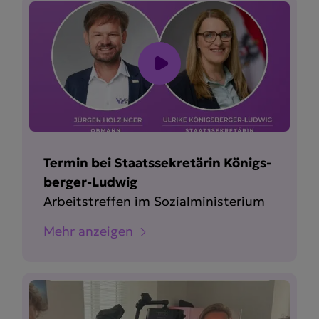
Termin bei Staats­se­kre­tärin Königs­
berger-Ludwig
Arbeits­treffen im Sozial­mi­nis­terium
Mehr anzeigen