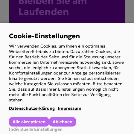
Bleiben Sie am
Laufenden
Melden Sie sich jetzt zu unserem
Cookie-Einstellungen
Newsletter an und erhalten Sie
Use
immer aktuelle Informationen über
Wir verwenden Cookies, um Ihnen ein optimales
of
Webseiten-Erlebnis zu bieten. Dazu zählen Cookies, die
die Arbeit unseres Vereins.
personal
für den Betrieb der Seite und für die Steuerung unserer
kommerziellen Unternehmensziele notwendig sind, sowie
data
solche, die lediglich zu anonymen Statistikzwecken, für
and
Komforteinstellungen oder zur Anzeige personalisierter
Zum Newsletter
Inhalte genutzt werden. Sie können selbst entscheiden,
cookies
welche Kategorien Sie zulassen möchten. Bitte beachten
anmelden
Sie, dass auf Basis Ihrer Einstellungen womöglich nicht
mehr alle Funktionalitäten der Seite zur Verfügung
stehen.
Datenschutzerklärung
Impressum
Alle akzeptieren
Ablehnen
Individuelle Einstellungen