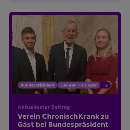
Bundespräsident
Juergen Holzinger
+2
Aktuellester Beitrag
Verein Chronisch­Krank zu
Gast bei Bundes­prä­sident