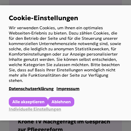
Inkontinenzmaterial wird gekürzt?
ORF konkret-Beitrag
Cookie-Einstellungen
Use
Obmann Holzinger im Interview
Wir verwenden Cookies, um Ihnen ein optimales
of
Webseiten-Erlebnis zu bieten. Dazu zählen Cookies, die
Mehr anzeigen
personal
für den Betrieb der Seite und für die Steuerung unserer
kommerziellen Unternehmensziele notwendig sind, sowie
data
solche, die lediglich zu anonymen Statistikzwecken, für
and
Komforteinstellungen oder zur Anzeige personalisierter
Inhalte genutzt werden. Sie können selbst entscheiden,
cookies
welche Kategorien Sie zulassen möchten. Bitte beachten
Sie, dass auf Basis Ihrer Einstellungen womöglich nicht
mehr alle Funktionalitäten der Seite zur Verfügung
stehen.
Datenschutzerklärung
Impressum
Alle akzeptieren
Ablehnen
Individuelle Einstellungen
Krone TV Nachgefragt im Gespräch
zur Pflegereform