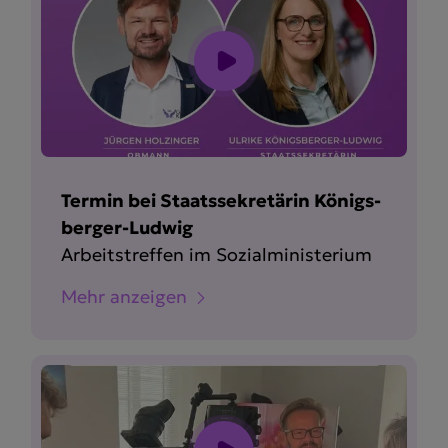
Termin bei Staats­se­kre­tärin Königs­
berger-Ludwig
Arbeits­treffen im Sozial­mi­nis­terium
Mehr anzeigen