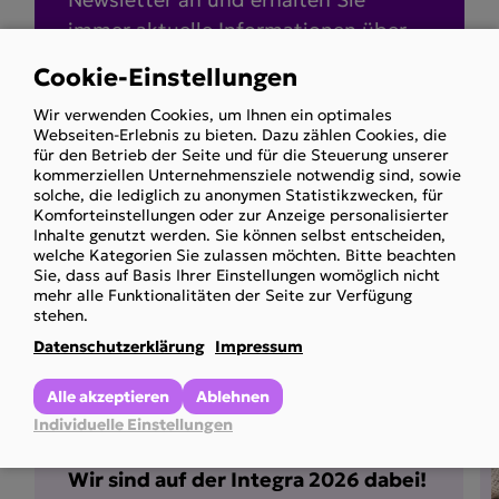
immer aktuelle Informationen über
die Arbeit unseres Vereins.
Cookie-Einstellungen
Use
Wir verwenden Cookies, um Ihnen ein optimales
of
Webseiten-Erlebnis zu bieten. Dazu zählen Cookies, die
Zum Newsletter
personal
für den Betrieb der Seite und für die Steuerung unserer
anmelden
kommerziellen Unternehmensziele notwendig sind, sowie
data
solche, die lediglich zu anonymen Statistikzwecken, für
and
Komforteinstellungen oder zur Anzeige personalisierter
Inhalte genutzt werden. Sie können selbst entscheiden,
cookies
welche Kategorien Sie zulassen möchten. Bitte beachten
Sie, dass auf Basis Ihrer Einstellungen womöglich nicht
mehr alle Funktionalitäten der Seite zur Verfügung
stehen.
Datenschutzerklärung
Impressum
Weitere Newsbei­träge
Vortrag
Behindertenpass
+2
Alle akzeptieren
Ablehnen
Individuelle Einstellungen
Wir sind auf der Integra 2026 dabei!