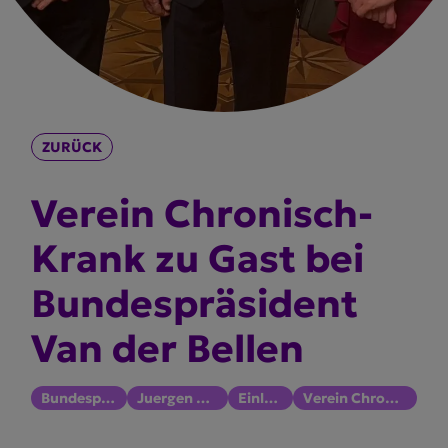
ZURÜCK
Verein Chronisch­
Krank zu Gast bei
Bundes­prä­sident
Van der Bellen
Bundespräsident
Juergen Holzinger
Einladung
Verein ChronischKrank