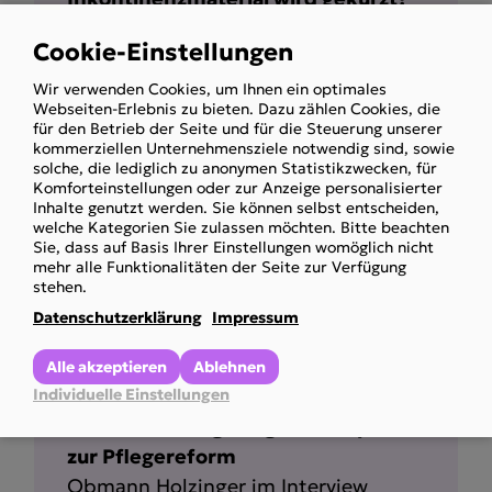
ORF konkret-Beitrag
Cookie-Einstellungen
Obmann Holzinger im Interview
Use
Wir verwenden Cookies, um Ihnen ein optimales
of
Mehr anzeigen
Webseiten-Erlebnis zu bieten. Dazu zählen Cookies, die
personal
für den Betrieb der Seite und für die Steuerung unserer
kommerziellen Unternehmensziele notwendig sind, sowie
data
solche, die lediglich zu anonymen Statistikzwecken, für
and
Komforteinstellungen oder zur Anzeige personalisierter
Inhalte genutzt werden. Sie können selbst entscheiden,
cookies
welche Kategorien Sie zulassen möchten. Bitte beachten
Sie, dass auf Basis Ihrer Einstellungen womöglich nicht
mehr alle Funktionalitäten der Seite zur Verfügung
stehen.
Datenschutzerklärung
Impressum
Alle akzeptieren
Ablehnen
Individuelle Einstellungen
Krone TV Nachgefragt im Gespräch
zur Pflegereform
Obmann Holzinger im Interview