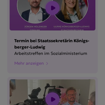
Termin bei Staats­se­kre­tärin Königs­
berger-Ludwig
Arbeits­treffen im Sozial­mi­nis­terium
Mehr anzeigen