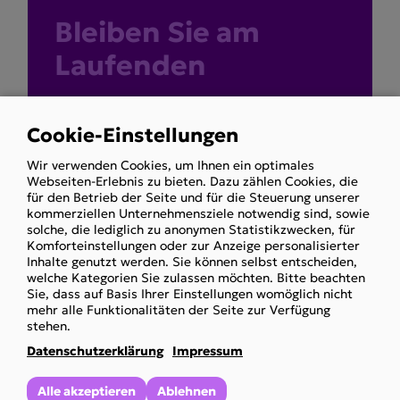
Bleiben Sie am
Laufenden
Melden Sie sich jetzt zu unserem
Cookie-Einstellungen
Newsletter an und erhalten Sie
Use
Wir verwenden Cookies, um Ihnen ein optimales
immer aktuelle Informationen über
of
Webseiten-Erlebnis zu bieten. Dazu zählen Cookies, die
die Arbeit unseres Vereins.
personal
für den Betrieb der Seite und für die Steuerung unserer
kommerziellen Unternehmensziele notwendig sind, sowie
data
solche, die lediglich zu anonymen Statistikzwecken, für
and
Komforteinstellungen oder zur Anzeige personalisierter
Zum Newsletter
Inhalte genutzt werden. Sie können selbst entscheiden,
cookies
welche Kategorien Sie zulassen möchten. Bitte beachten
anmelden
Sie, dass auf Basis Ihrer Einstellungen womöglich nicht
mehr alle Funktionalitäten der Seite zur Verfügung
stehen.
Datenschutzerklärung
Impressum
Alle akzeptieren
Ablehnen