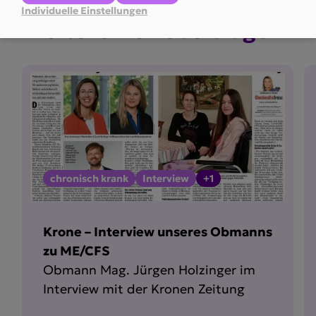
Individuelle Einstellungen
Weitere Newsbei­träge
chronisch krank
Interview
+1
Krone – Interview unseres Obmanns
zu ME/CFS
Obmann Mag. Jürgen Holzinger im
Interview mit der Kronen Zeitung