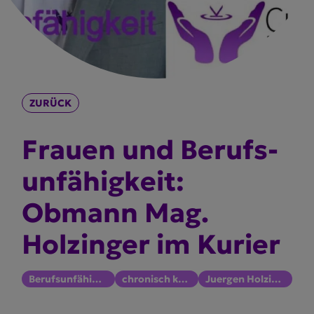
ZURÜCK
Frauen und Berufs­
un­fä­higkeit:
Obmann Mag.
Holzinger im Kurier
Berufsunfähigkeit
chronisch krank
Juergen Holzinger