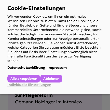
Obmann Holzinger im Interview
Cookie-Einstellungen
Use
Mehr anzeigen
Wir verwenden Cookies, um Ihnen ein optimales
of
Webseiten-Erlebnis zu bieten. Dazu zählen Cookies, die
personal
für den Betrieb der Seite und für die Steuerung unserer
kommerziellen Unternehmensziele notwendig sind, sowie
data
solche, die lediglich zu anonymen Statistikzwecken, für
and
Komforteinstellungen oder zur Anzeige personalisierter
Inhalte genutzt werden. Sie können selbst entscheiden,
cookies
welche Kategorien Sie zulassen möchten. Bitte beachten
Sie, dass auf Basis Ihrer Einstellungen womöglich nicht
mehr alle Funktionalitäten der Seite zur Verfügung
stehen.
Datenschutzerklärung
Impressum
Alle akzeptieren
Ablehnen
Individuelle Einstellungen
Krone TV Nachgefragt im Gespräch
zur Pflegereform
Obmann Holzinger im Interview