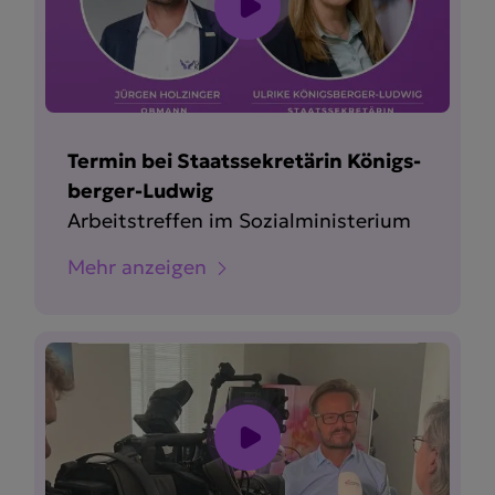
Termin bei Staats­se­kre­tärin Königs­
berger-Ludwig
Arbeits­treffen im Sozial­mi­nis­terium
Mehr anzeigen