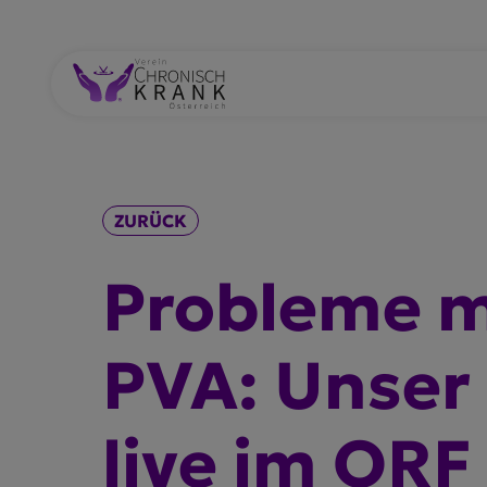
ZURÜCK
Probleme m
PVA: Unse
live im ORF