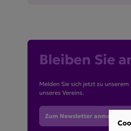
Bleiben Sie 
Melden Sie sich jetzt zu unserem
unseres Vereins.
Zum Newsletter anmelden
Coo
Use