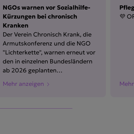
NGOs warnen vor Sozialhilfe-
Pfle
Kürzungen bei chronisch
💜 OR
Kranken
Der Verein Chronisch Krank, die
Armutskonferenz und die NGO
"Lichterkette", warnen erneut vor
den in einzelnen Bundesländern
ab 2026 geplanten
Verschärfungen bei der
Mehr anzeigen
Mehr
Sozialhilfe. Auch chronisch
Kranke Menschen, sowie
Personen mit Behinderungen
seien davon betroffen.