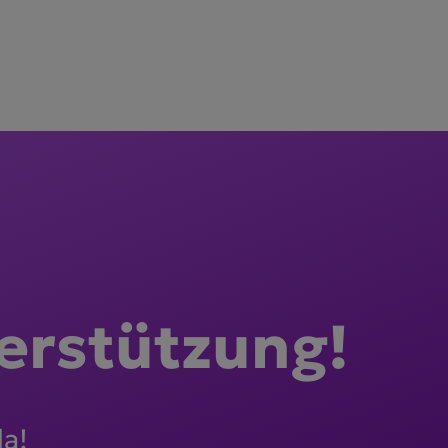
er­stützung!
da!