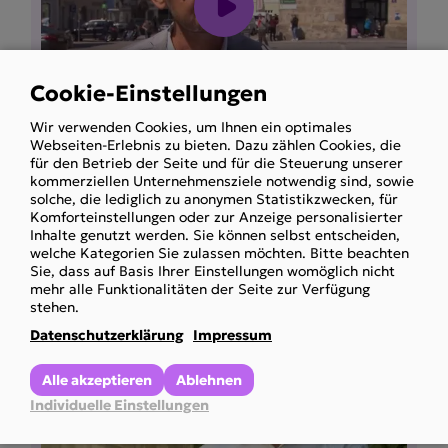
Cookie-Einstellungen
Use
Wir verwenden Cookies, um Ihnen ein optimales
of
ORF Konkret: kein Rehageld trotz
Webseiten-Erlebnis zu bieten. Dazu zählen Cookies, die
personal
für den Betrieb der Seite und für die Steuerung unserer
psychischer Erkrankung
kommerziellen Unternehmensziele notwendig sind, sowie
data
Obmann Holzinger im Interview
solche, die lediglich zu anonymen Statistikzwecken, für
and
Komforteinstellungen oder zur Anzeige personalisierter
Inhalte genutzt werden. Sie können selbst entscheiden,
cookies
Mehr anzeigen
welche Kategorien Sie zulassen möchten. Bitte beachten
Sie, dass auf Basis Ihrer Einstellungen womöglich nicht
mehr alle Funktionalitäten der Seite zur Verfügung
stehen.
Datenschutzerklärung
Impressum
Alle akzeptieren
Ablehnen
Individuelle Einstellungen