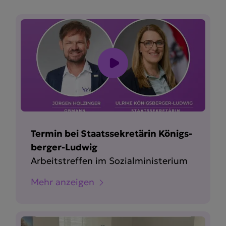
Termin bei Staats­se­kre­tärin Königs­
berger-Ludwig
Arbeits­treffen im Sozial­mi­nis­terium
Mehr anzeigen