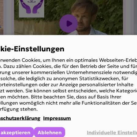
kie-Einstellungen
erwenden Cookies, um Ihnen ein optimales Webseiten-Erleb
Inkontinenzmaterial wird
. Dazu zählen Cookies, die für den Betrieb der Seite und für
onal
rung unserer kommerziellen Unternehmensziele notwendig
gekürzt? ORF konkret-Beitrag
solche, die lediglich zu anonymen Statistikzwecken, für
Obmann Holzinger im Interview
rteinstellungen oder zur Anzeige personalisierter Inhalte
zt werden. Sie können selbst entscheiden, welche Kategori
en möchten. Bitte beachten Sie, dass auf Basis Ihrer
Mehr anzeigen
ies
ellungen womöglich nicht mehr alle Funktionalitäten der Se
erfügung stehen.
schutzerklärung
Impressum
 akzeptieren
Ablehnen
Individuelle Einstel