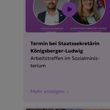
Termin bei Staats­se­kre­tärin
Königs­berger-Ludwig
Arbeits­treffen im Sozial­mi­nis­
terium
Mehr anzeigen