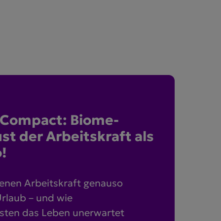
ssCompact: Biome­
st der Arbeits­kraft als
o!
enen Arbeitskraft genauso
Urlaub – und wie
osten das Leben unerwartet