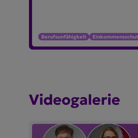
Berufsunfähigkeit
Einkommensschut
Video­ga­lerie