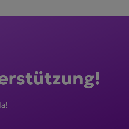
er­stützung!
da!