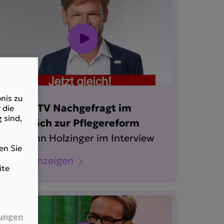
nis zu
Krone TV Nachgefragt im
 die
 sind,
Gespräch zur Pflegereform
Obmann Holzinger im Interview
en Sie
Mehr anzeigen
ite
lungen