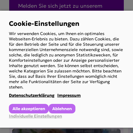
Melden Sie sich jetzt zu unserem
Newsletter an und erhalten Sie
immer aktuelle Informationen über
Cookie-Einstellungen
Use
die Arbeit unseres Vereins.
Wir verwenden Cookies, um Ihnen ein optimales
of
Webseiten-Erlebnis zu bieten. Dazu zählen Cookies, die
personal
für den Betrieb der Seite und für die Steuerung unserer
kommerziellen Unternehmensziele notwendig sind, sowie
data
Zum Newsletter
solche, die lediglich zu anonymen Statistikzwecken, für
and
anmelden
Komforteinstellungen oder zur Anzeige personalisierter
Inhalte genutzt werden. Sie können selbst entscheiden,
cookies
welche Kategorien Sie zulassen möchten. Bitte beachten
Sie, dass auf Basis Ihrer Einstellungen womöglich nicht
mehr alle Funktionalitäten der Seite zur Verfügung
stehen.
Datenschutzerklärung
Impressum
Weitere Newsbei­träge
Alle akzeptieren
Ablehnen
Individuelle Einstellungen