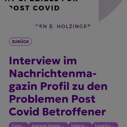
ZURÜCK
Interview im
Nachrich­ten­ma­
gazin Profil zu den
Problemen Post
Covid Betrof­fener
Corona
Juergen Holzinger
Interview
LongCovid