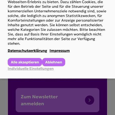
Webseiten-Erlebnis zu bieten. Dazu zählen Cookies, die
personal
für den Betrieb der Seite und für die Steuerung unserer
kommerziellen Unternehmensziele notwendig sind, sowie
data
solche, die lediglich zu anonymen Statistikzwecken, für
and
Komforteinstellungen oder zur Anzeige personalisierter
Inhalte genutzt werden. Sie können selbst entscheiden,
cookies
Bleiben Sie am
welche Kategorien Sie zulassen möchten. Bitte beachten
Sie, dass auf Basis Ihrer Einstellungen womöglich nicht
Laufenden
mehr alle Funktionalitäten der Seite zur Verfügung
stehen.
Datenschutzerklärung
Impressum
Melden Sie sich jetzt zu unserem
Alle akzeptieren
Ablehnen
Newsletter an und erhalten Sie
Individuelle Einstellungen
immer aktuelle Informationen über
die Arbeit unseres Vereins.
Zum Newsletter
anmelden