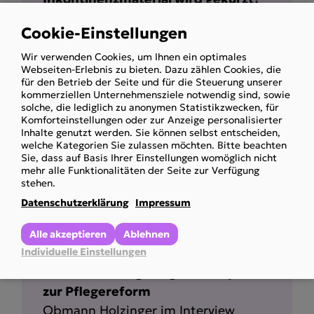
ORF konkret-Beitrag
Cookie-Einstellungen
Obmann Holzinger im Interview
Use
Wir verwenden Cookies, um Ihnen ein optimales
of
Mehr anzeigen
Webseiten-Erlebnis zu bieten. Dazu zählen Cookies, die
personal
für den Betrieb der Seite und für die Steuerung unserer
kommerziellen Unternehmensziele notwendig sind, sowie
data
solche, die lediglich zu anonymen Statistikzwecken, für
and
Komforteinstellungen oder zur Anzeige personalisierter
Inhalte genutzt werden. Sie können selbst entscheiden,
cookies
welche Kategorien Sie zulassen möchten. Bitte beachten
Sie, dass auf Basis Ihrer Einstellungen womöglich nicht
mehr alle Funktionalitäten der Seite zur Verfügung
stehen.
Datenschutzerklärung
Impressum
Alle akzeptieren
Ablehnen
Individuelle Einstellungen
Krone TV Nachgefragt im Gespräch
zur Pflegereform
Obmann Holzinger im Interview