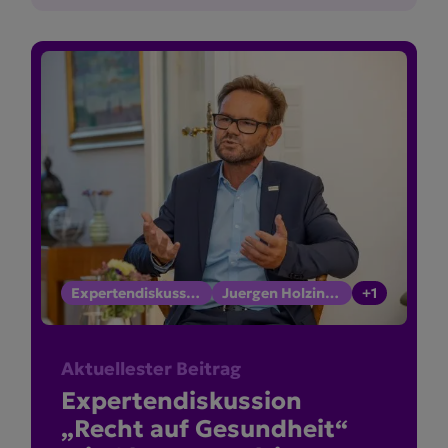
Expertendiskussion
Juergen Holzinger
+1
Aktuellester Beitrag
Exper­ten­dis­kussion
„Recht auf Gesundheit“