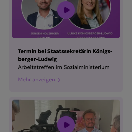
Termin bei Staats­se­kre­tärin Königs­
berger-Ludwig
Arbeits­treffen im Sozial­mi­nis­terium
Mehr anzeigen