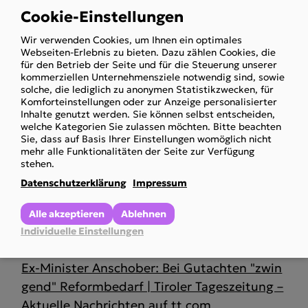
Cookie-Einstellungen
PVA: Auch Behindertenanwältin ortet große
Use
Probleme bei Gutachten | Nachrichten.at
Wir verwenden Cookies, um Ihnen ein optimales
of
Webseiten-Erlebnis zu bieten. Dazu zählen Cookies, die
personal
für den Betrieb der Seite und für die Steuerung unserer
PVA: Auch Behindertenanwältin ortet Proble
kommerziellen Unternehmensziele notwendig sind, sowie
data
solche, die lediglich zu anonymen Statistikzwecken, für
me bei Gutachten - news.ORF.at
and
Komforteinstellungen oder zur Anzeige personalisierter
Inhalte genutzt werden. Sie können selbst entscheiden,
cookies
welche Kategorien Sie zulassen möchten. Bitte beachten
PVA: Behindertenanwältin ortet große Probl
Sie, dass auf Basis Ihrer Einstellungen womöglich nicht
eme bei Gutachten - Gesundheitspolitik - d
mehr alle Funktionalitäten der Seite zur Verfügung
stehen.
erStandard.at › Inland
Datenschutzerklärung
Impressum
Nach AK-Studie: Weitere Kritik an Pflegegut
Alle akzeptieren
Ablehnen
achten der PVA - news.ORF.at
Individuelle Einstellungen
Ex-Minister Anschober: Bei Gutachten "zwin
gend" Reformbedarf | Tiroler Tageszeitung –
Aktuelle Nachrichten auf tt.com