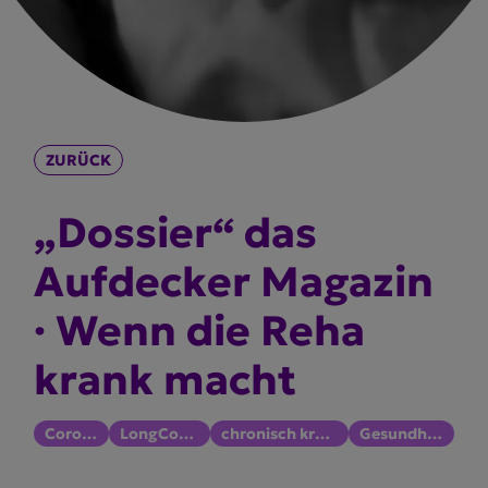
ZURÜCK
„Dossier“ das
Aufdecker Magazin
· Wenn die Reha
krank macht
Corona
LongCovid
chronisch krank
Gesundheit