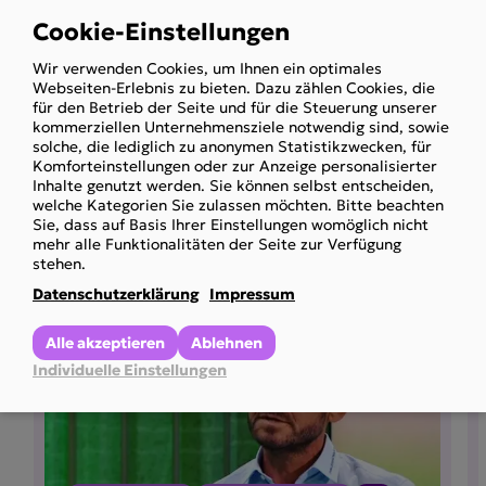
Cookie-Einstellungen
Use
Zum Newsletter
Wir verwenden Cookies, um Ihnen ein optimales
of
anmelden
Webseiten-Erlebnis zu bieten. Dazu zählen Cookies, die
personal
für den Betrieb der Seite und für die Steuerung unserer
kommerziellen Unternehmensziele notwendig sind, sowie
data
solche, die lediglich zu anonymen Statistikzwecken, für
and
Komforteinstellungen oder zur Anzeige personalisierter
Inhalte genutzt werden. Sie können selbst entscheiden,
cookies
welche Kategorien Sie zulassen möchten. Bitte beachten
Sie, dass auf Basis Ihrer Einstellungen womöglich nicht
mehr alle Funktionalitäten der Seite zur Verfügung
Weitere Newsbei­träge
stehen.
Datenschutzerklärung
Impressum
Alle akzeptieren
Ablehnen
Individuelle Einstellungen