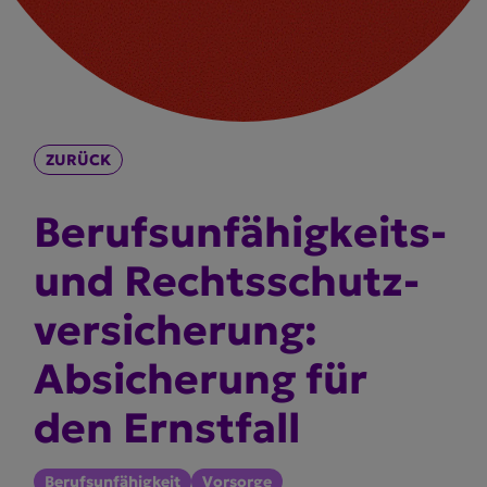
ZURÜCK
Berufs­un­fä­hig­keits-
und Rechts­schutz­
ver­si­cherung:
Absicherung für
den Ernstfall
Berufsunfähigkeit
Vorsorge