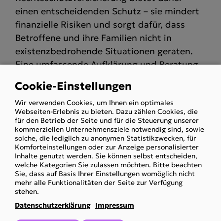
einen entscheidenden Schutz – sie mindert
finanzielle Risiken und sorgt dafür, dass
Betroffene und ihre Familien nicht in
existenzbedrohende Situationen geraten.
Eine umfassende Aufklärung und Beratung
in diesem Bereich bleibt jedoch nach wie vor
Cookie-Einstellungen
notwendig.
Use
Wir verwenden Cookies, um Ihnen ein optimales
of
Webseiten-Erlebnis zu bieten. Dazu zählen Cookies, die
personal
für den Betrieb der Seite und für die Steuerung unserer
kommerziellen Unternehmensziele notwendig sind, sowie
data
solche, die lediglich zu anonymen Statistikzwecken, für
and
Mehr dazu können Sie auf den Seiten 5 und
Komforteinstellungen oder zur Anzeige personalisierter
Inhalte genutzt werden. Sie können selbst entscheiden,
cookies
16 nachlesen:
vj-spezial-37_2026-biometrie-
welche Kategorien Sie zulassen möchten. Bitte beachten
version-5_0.pdf
Sie, dass auf Basis Ihrer Einstellungen womöglich nicht
mehr alle Funktionalitäten der Seite zur Verfügung
stehen.
Datenschutzerklärung
Impressum