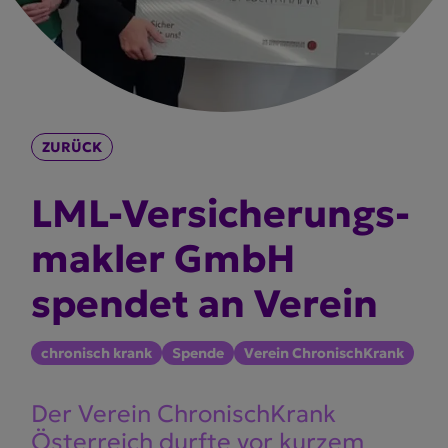
ZURÜCK
LML-Versi­che­rungs­
makler GmbH
spendet an Verein
chronisch krank
Spende
Verein ChronischKrank
Der Verein Chronisch­Krank
Österreich durfte vor kurzem