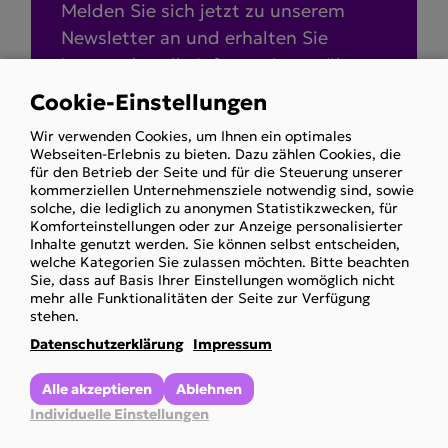
Melden Sie sich jetzt zu unserem
Newsletter an und erhalten Sie
immer aktuelle Informationen über
die Arbeit unseres Vereins.
Cookie-Einstellungen
Use
Wir verwenden Cookies, um Ihnen ein optimales
of
Webseiten-Erlebnis zu bieten. Dazu zählen Cookies, die
Zum Newsletter
personal
für den Betrieb der Seite und für die Steuerung unserer
kommerziellen Unternehmensziele notwendig sind, sowie
anmelden
data
solche, die lediglich zu anonymen Statistikzwecken, für
and
Komforteinstellungen oder zur Anzeige personalisierter
Inhalte genutzt werden. Sie können selbst entscheiden,
cookies
welche Kategorien Sie zulassen möchten. Bitte beachten
Sie, dass auf Basis Ihrer Einstellungen womöglich nicht
mehr alle Funktionalitäten der Seite zur Verfügung
stehen.
Datenschutzerklärung
Impressum
Weitere Newsbei­träge
Alle akzeptieren
Ablehnen
Individuelle Einstellungen