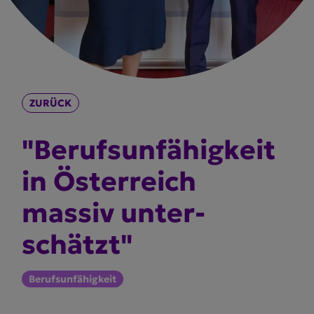
ZURÜCK
"Berufs­un­fä­higkeit
in Österreich
massiv unter­
schätzt"
Berufsunfähigkeit