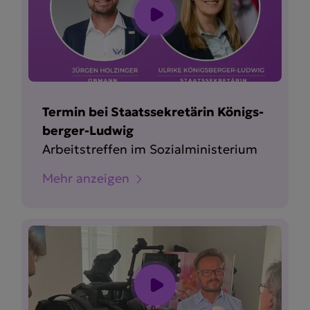
Termin bei Staats­se­kre­tärin Königs­
berger-Ludwig
Arbeits­treffen im Sozial­mi­nis­terium
Mehr anzeigen