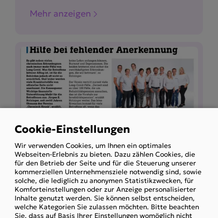
Mehr anzeigen
Cookie-Einstellungen
Use
Wir verwenden Cookies, um Ihnen ein optimales
of
Webseiten-Erlebnis zu bieten. Dazu zählen Cookies, die
personal
für den Betrieb der Seite und für die Steuerung unserer
LongCovid
chronisch krank
+3
kommerziellen Unternehmensziele notwendig sind, sowie
data
solche, die lediglich zu anonymen Statistikzwecken, für
and
Komforteinstellungen oder zur Anzeige personalisierter
Inhalte genutzt werden. Sie können selbst entscheiden,
cookies
Unterstützung bei Long Covid:
welche Kategorien Sie zulassen möchten. Bitte beachten
Nachrichtenbeiträge zu unser
Sie, dass auf Basis Ihrer Einstellungen womöglich nicht